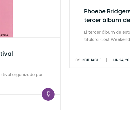
Phoebe Bridger
tercer álbum de
El tercer álbum de est
titulará «Lost Weekend
tival
|
BY:
INDIEHACHE
JUN 24, 2
stival organizado por