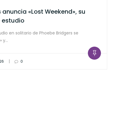
s anuncia «Lost Weekend», su
 estudio
udio en solitario de Phoebe Bridgers se
» y…
|
026
0