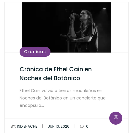
Crónicas
Crónica de Ethel Cain en
Noches del Botánico
Ethel Cain volvió a tierras madrileñas en
Noches del Botánico en un concierto que
encapsula…
|
|
BY:
INDIEHACHE
JUN 10, 2026
0