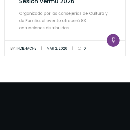
Sesión Vermú 2026
Organizado por las consejerías de Cultura y
de Familia, el evento ofrecerá 83
actuaciones distribuidas…
|
|
BY:
INDIEHACHE
MAR 2, 2026
0