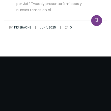
por Jeff Tweedy presentará míticos y
nuevos temas en el…
|
|
BY:
INDIEHACHE
JUN 1, 2025
0