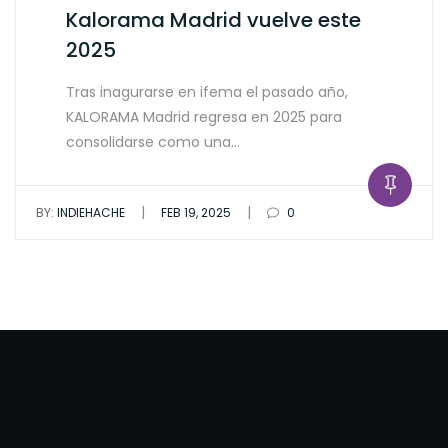
Kalorama Madrid vuelve este
2025
Tras inagurarse en ifema el pasado año,
KALORAMA Madrid regresa en 2025 para
consolidarse como una…
|
|
BY:
INDIEHACHE
FEB 19, 2025
0