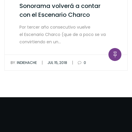
Sonorama volverá a contar
con el Escenario Charco
Por tercer año consecutivo vuelve
el Escenario Charco (que de a poco se va
convirtiendo en un…
|
|
BY:
INDIEHACHE
JUL 15, 2018
0