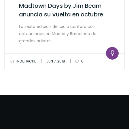
Madtown Days by Jim Beam
anuncia su vuelta en octubre
La sexta edición del ciclo contará con
actuaciones en Madrid y Barcelona de
grandes artistas…
|
|
BY:
INDIEHACHE
JUN 7, 2018
0