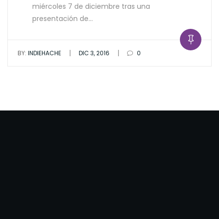
miércoles 7 de diciembre tras una
presentación de…
|
|
BY:
INDIEHACHE
DIC 3, 2016
0