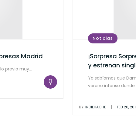
Noticias
rpresas Madrid
¡Sorpresa Sorpr
y estrenan sing
ollo previo muy…
Ya sabíamos que Damo
verano intenso donde
|
BY:
INDIEHACHE
FEB 20, 20