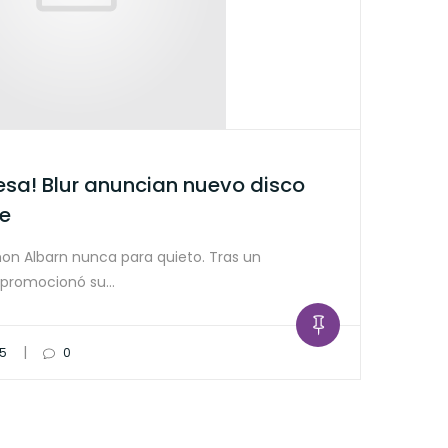
esa! Blur anuncian nuevo disco
le
n Albarn nunca para quieto. Tras un
 promocionó su…
|
15
0