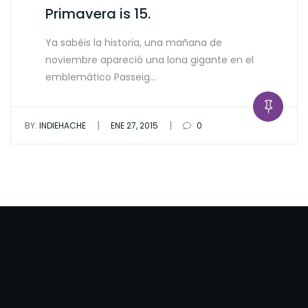
Primavera is 15.
Ya sabéis la historia, una mañana de
noviembre apareció una lona gigante en el
emblemático Passeig…
|
|
BY:
INDIEHACHE
ENE 27, 2015
0