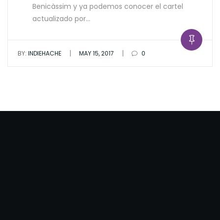
Benicàssim y ya podemos conocer el cartel
actualizado por…
|
|
BY:
INDIEHACHE
MAY 15, 2017
0