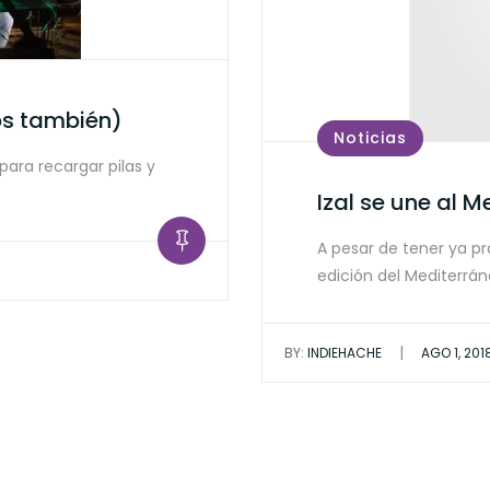
os también)
Noticias
ra recargar pilas y
Izal se une al M
A pesar de tener ya pr
edición del Mediterrá
|
BY:
INDIEHACHE
AGO 1, 201