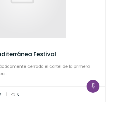
editerránea Festival
ácticamente cerrado el cartel de la primera
nea…
|
8
0