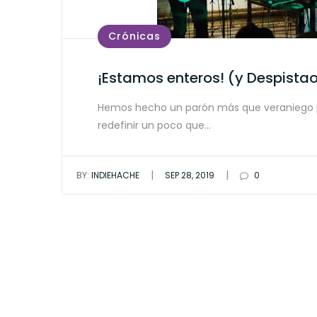
Crónicas
¡Estamos enteros! (y Despista
Hemos hecho un parón más que veraniego pa
redefinir un poco que…
|
|
BY:
INDIEHACHE
SEP 28, 2019
0