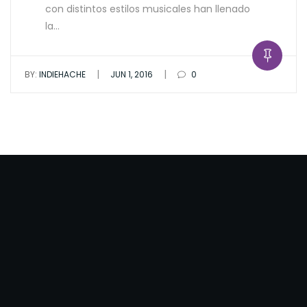
con distintos estilos musicales han llenado
la…
|
|
BY:
INDIEHACHE
JUN 1, 2016
0