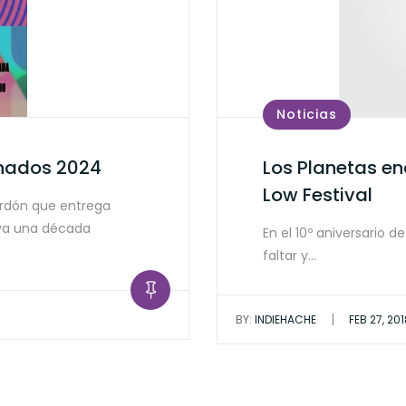
Noticias
inados 2024
Los Planetas e
Low Festival
lardón que entrega
eva una década
En el 10º aniversario 
faltar y…
|
BY:
INDIEHACHE
FEB 27, 20