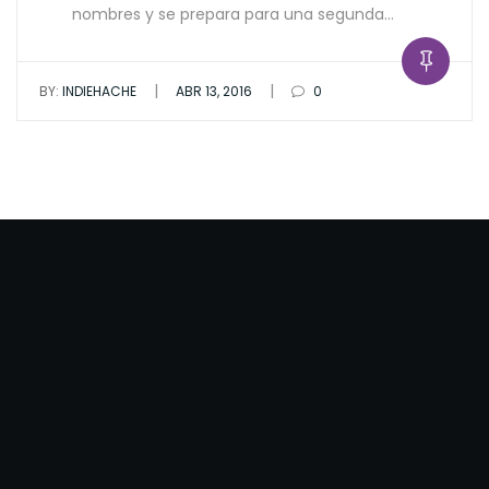
nombres y se prepara para una segunda…
|
|
BY:
INDIEHACHE
ABR 13, 2016
0