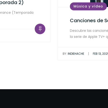
porada 2)
Música y vídeo
verance (Temporada
Canciones de S
Descubre las cancion
la serie de Apple TV+ 
|
BY:
INDIEHACHE
FEB 13, 20