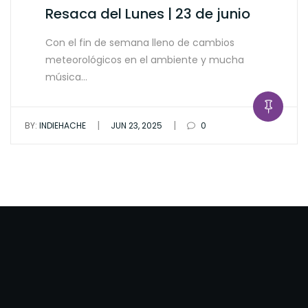
Resaca del Lunes | 23 de junio
Con el fin de semana lleno de cambios
meteorológicos en el ambiente y mucha
música…
|
|
BY:
INDIEHACHE
JUN 23, 2025
0